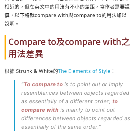
相近的，但在英文中的用法有不小的差距，寫作者需要謹
慎，以下將就compare with與compare to的用法加以
說明。
Compare to及compare with之
用法差異
根據 Strunk & White的
The Elements of Style
：
“
To compare to
is to point out or imply
resemblances between objects regarded
as essentially of a different order;
to
compare with
is mainly to point out
differences between objects regarded as
essentially of the same order.”