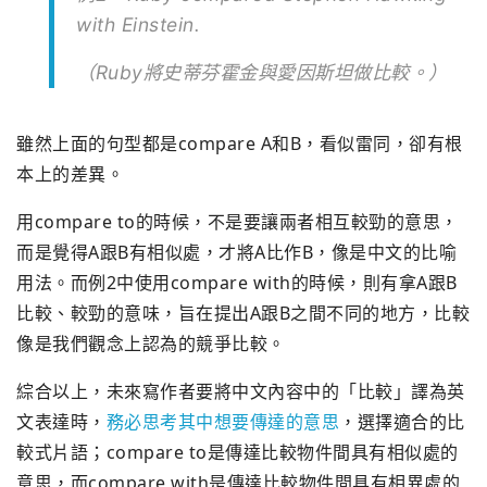
with Einstein.
（Ruby將史蒂芬霍金與愛因斯坦做比較。）
雖然上面的句型都是compare A和B，看似雷同，卻有根
本上的差異。
用compare to的時候，不是要讓兩者相互較勁的意思，
而是覺得A跟B有相似處，才將A比作B，像是中文的比喻
用法。而例2中使用compare with的時候，則有拿A跟B
比較、較勁的意味，旨在提出A跟B之間不同的地方，比較
像是我們觀念上認為的競爭比較。
綜合以上，未來寫作者要將中文內容中的「比較」譯為英
文表達時，
務必思考其中想要傳達的意思
，選擇適合的比
較式片語；compare to是傳達比較物件間具有相似處的
意思，而compare with是傳達比較物件間具有相異處的