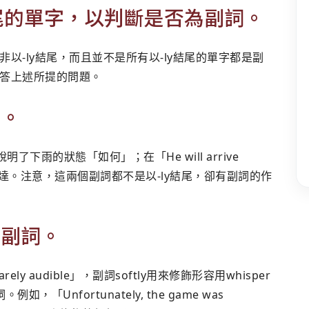
y結尾的單字，以判斷是否為副詞。
以-ly結尾，而且並不是所有以-ly結尾的單字都是副
答上述所提的問題。
詞。
rd說明了下雨的狀態「如何」；在「He will arrive
抵達。注意，這兩個副詞都不是以-ly結尾，卻有副詞的作
的副詞。
s barely audible」，副詞softly用來修飾形容用whisper
「Unfortunately, the game was