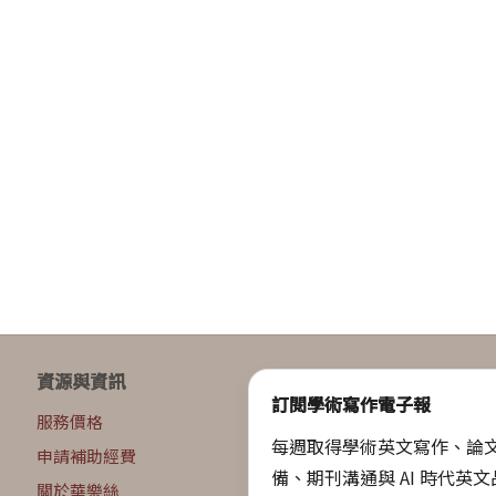
資源與資訊
訂閱學術寫作電子報
服務價格
每週取得學術英文寫作、論
申請補助經費
備、期刊溝通與 AI 時代英
關於華樂絲