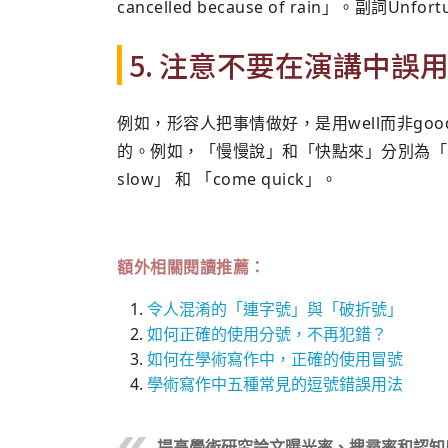
cancelled because of rain」。副詞Un
5. 注意不要在演講中誤
例如，形容人把事情做好，是用well而非g
的。例如，「慢慢說」和「快點來」分別為「speak 
slow」 和 「come quick」。
額外相關閱讀推薦：
令人混淆的「連字號」與「破折號」
如何正確的使用分號，不再犯錯？
如何在學術寫作中，正確的使用冒號
學術寫作中五種常見的逗號錯誤用法
提高學術研究論文曝光率、搜尋率和認知