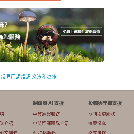
:
常見用詞錯誤
文法和寫作
翻譯與 AI 支援
投稿與學術支援
紹
中英翻譯服務
期刊投稿服務
隊介紹
中英翻譯團隊介紹
摘要撰寫
英文編修
AI 校稿服務
格式編修