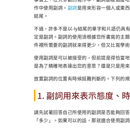
作中使用副詞。
副詞
是用來形容一個人或東西
結尾。
不過，許多不是以-ly結尾的單字和片語仍具
定是副詞。副詞的使用須根據您所書寫的主題
件裡所需要的副詞就來得更少，但又比寫學術
使用副詞是可以被接受的，但前提是得恰當地
是為了精確地表達出您的意思？還是只是用來
放置副詞的位置有時候挺難判斷的。下列的規
1. 副詞用來表示態度
請先試著回答自己所使用的副詞是否能夠回答
「多少」。如果可以的話，那就適合使用副詞