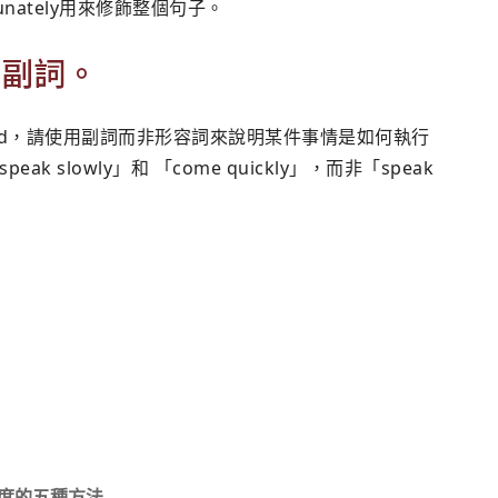
fortunately用來修飾整個句子。
用副詞。
ood，請使用副詞而非形容詞來說明某件事情是如何執行
slowly」和 「come quickly」，而非「speak
度的五種方法