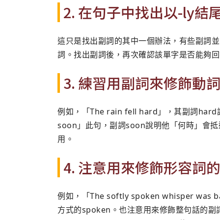
2. 在句子中找出以-l
這只是找出副詞的其中一個辦法，有些副詞並非
詞。找出副詞後，再次確認該單字是否能夠回
3. 練習用副詞來修飾動
例如，「The rain fell hard」，其副詞ha
soon」此句，副詞soon說明他「何時」會
用。
4. 注意用來修飾形容詞
例如，「The softly spoken whisper wa
方式的spoken。也注意用來修飾整句話的副詞。例如，