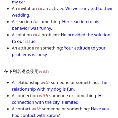
my car.
An invitation
to
an activity:
We were invited to their
wedding.
A reaction
to
something:
Her reaction to his
behavior was funny.
A solution
to
a problem:
He provided the solution
to our issue.
An attitude
to
something:
Your attitude to your
problems is lousy.
在下列名詞後使用
with
：
A relationship
with
someone or something:
The
relationship with my dog is fun.
A connection
with
someone or something:
His
connection with the city is limited.
A contact
with
someone or something:
Have you
had contact with Sarah?