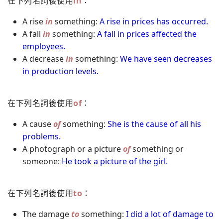
在下列名詞後使用
in
：
A rise
in
something:
A rise in prices has occurred.
A fall
in
something:
A fall in prices affected the
employees.
A decrease
in
something:
We have seen decreases
in production levels.
在下列名詞後使用
of
：
A cause
of
something:
She is the cause of all his
problems.
A photograph or a picture
of
something or
someone:
He took a picture of the girl.
在下列名詞後使用
to
：
The damage
to
something:
I did a lot of damage to