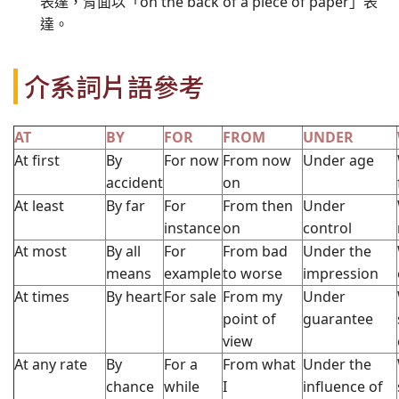
表達，背面以「on the back of a piece of paper」表
達。
介系詞片語參考
AT
BY
FOR
FROM
UNDER
At first
By
For now
From now
Under age
accident
on
At least
By far
For
From then
Under
instance
on
control
At most
By all
For
From bad
Under the
means
example
to worse
impression
At times
By heart
For sale
From my
Under
point of
guarantee
view
At any rate
By
For a
From what
Under the
chance
while
I
influence of