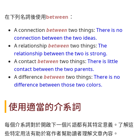
在下列名詞後使用
between
：
A connection
between
two things:
There is no
connection between the two ideas.
A relationship
between
two things:
The
relationship between the two is strong.
A contact
between
two things:
There is little
contact between the two parents.
A difference
between
two things:
There is no
difference between those two colors.
使用適當的介系詞
每個介系詞對於開啟下一個片語都有其特定意義。了解這
些特定用法有助於寫作者幫助讀者理解文章內容。