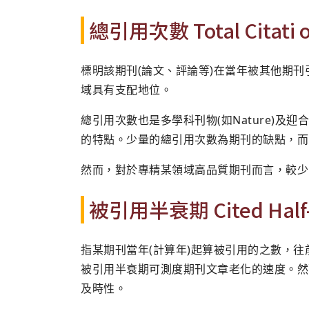
總引用次數 Total Citati o
標明該期刊(論文、評論等)在當年被其他期
域具有支配地位。
總引用次數也是多學科刊物(如Nature)及迎合廣泛領域刊
的特點。少量的總引用次數為期刊的缺點，而
然而，對於專精某領域高品質期刊而言，較少
被引用半衰期 Cited Half-L
指某期刊當年(計算年)起算被引用的之數，往
被引用半衰期可測度期刊文章老化的速度。然
及時性。