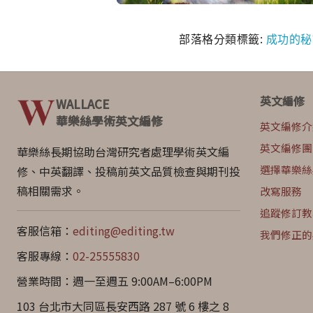
部落格分類標籤:
成功的秘
英文編修
WALLACE
華樂絲學術英文編修
英文編修介
英文編修團
華樂絲長期協助台灣研究者處理學術英文編
選擇華樂絲
修、中英翻譯、投稿前英文品質檢查與期刊投
稿相關需求。
改寫服務
追蹤修訂教
客服信箱：
editing@editing.tw
我們修正的
客服專線：
02-25555830
營業時間：週一至週五 9:00AM–6:00PM
103 台北市大同區長安西路 287 號 6 樓之 8