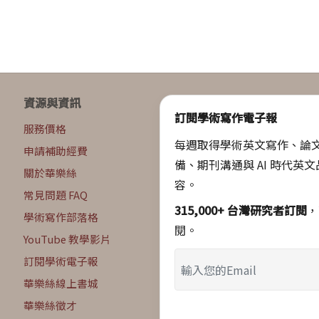
資源與資訊
訂閱學術寫作電子報
服務價格
每週取得學術英文寫作、論
申請補助經費
備、期刊溝通與 AI 時代英
關於華樂絲
容。
常見問題 FAQ
315,000+ 台灣研究者訂閱
，
學術寫作部落格
閱。
YouTube 教學影片
訂閱學術電子報
華樂絲線上書城
華樂絲徵才