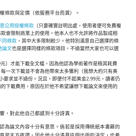
權條款與定價（依服務平台而異）。
D 創意公用授權條款
（只要確實註明出處，使用者便可免費複
條款會限制商業上的使用，他本人也不允許將作品製成相
不同條款
，其中大多限制較少。他特別滿意自己選擇的條
他論文
也是選擇同樣的條款項目，不過當然大家也可以選
。
99元）才能下載全文檔，因為他認為學術著作是極其耗費
。每一次下載並不會為他帶來太多獲利（我想大約只有美
小要求並不過份。況且，即便付不起美金2.99元，讀者仍
額的下載費用，原因在於他不希望讓想下載論文來使用的
響，對此他自己都感到十分訝異。
認為論文內容十分有意思。倘若是採用傳統紙本書籍的
直是天方夜譚，因此他十分滿意這個出版的決定，也希