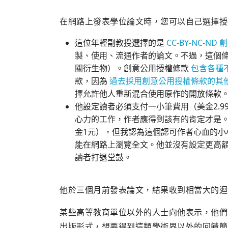
在網路上發表學位論文時，您可以自己選擇授
這位年輕副教授選擇的是
CC-BY-NC-N
製、使用、流通作者的論文。不過，這個
關衍生物）。創意公用授權條款
包含各種
款，因為
過去採用創意公用授權條款的其
擇允許他人重新混合使用原作的開放條款
他設定讀者必須支付一小筆費用（美金2.
心力的工作，作者應得到該有的肯定才是
金1元），但我認為這個認可作者心血的小
能在網路上瀏覽全文。他並沒有設定更高
讀者打退堂鼓。
他於三個月前發表論文，結果收到相當大的迴
某些高等教育單位以外的人士向他表示，他們
出版形式，想要得到這類學術界以外的回饋簡