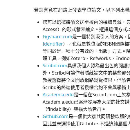
若您有意在網路上發表學位論文，以下列出幾
您可以選擇將論文送至校內的機構典藏，只
Access）的形式發表論文。選擇這個方
Figshare.com
是一個特別吸引人的方案，
Identifier
），也就是數位版的ISBN國際
等同於是一種十分有效的「出版」方式。除此
理工具，例如Zotero、Refworks、Endno
Scribd.com
具備我個人認為最出色的閱讀
外，Scribd可讓作者隱藏論文中的某些
教授選擇將全文開放網路瀏覽權限，但讀者
Scribd的終端使用者授權合約不會與學
Academia.edu
是一個在Scribd.co
Academia.edu已逐漸發展為大型的
（findability）與擴大讀者群。
Github.com
是一個供大家共同研發軟體的網
因此並未選擇使用Github，不過這純屬