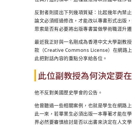
反對者則提出下列幾項質疑：比起幾年內禁止
論文必須經過修改，才能改以專書形式出版，
思索是否有必要將出版專書當做學術職涯升遷
最近我正好與一名剛成為香港中文大學副教授
款（Creative Commons Licens
此把對話內容的重點分享給各位。
此位副教授為何決定要在
他不反對美國歷史學會的公告。
他曾聽過一些相關案例，也就是學生在網路上
此一來，若畢業生必須出版一本專著才能在學
界必然要審慎檢討是否以出書來決定在人文學