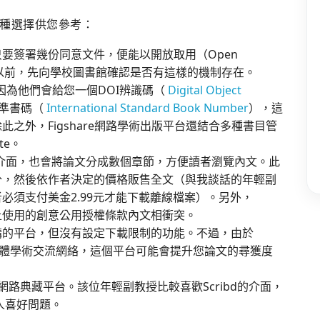
種選擇供您參考：
要簽署幾份同意文件，便能以開放取用（Open
式以前，先向學校圖書館確認是否有這樣的機制存在。
因為他們會給您一個DOI辨識碼（
Digital Object
標準書碼（
International Standard Book Number
），這
之外，Figshare網路學術出版平台還結合多種書目管
te。
介面，也會將論文分成數個章節，方便讀者瀏覽內文。此
部分，然後依作者決定的價格販售全文（與我談話的年輕副
必須支付美金2.99元才能下載離線檔案）。另外，
術上使用的創意公用授權條款內文相衝突。
m上架構的平台，但沒有設定下載限制的功能。不過，由於
社交媒體學術交流網絡，這個平台可能會提升您論文的尋獲度
路典藏平台。該位年輕副教授比較喜歡Scribd的介面，
個人喜好問題。