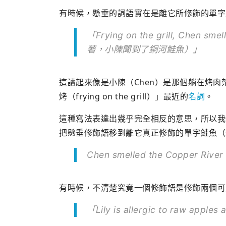
有時候，懸垂的詞語實在是離它所修飾的單字
「Frying on the grill, Chen 
著，小陳聞到了銅河鮭魚）」
這讀起來像是小陳（Chen）是那個躺在烤
烤（frying on the grill）」最近的
名詞
。
這種寫法表達出幾乎完全相反的意思，所以我
把懸垂修飾語移到離它真正修飾的單字鮭魚（s
Chen smelled the Copper River s
有時候，不清楚究竟一個修飾語是修飾兩個可
「Lily is allergic to raw 