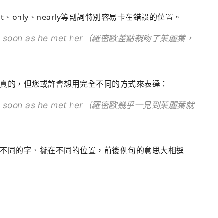
just、only、nearly等副詞特別容易卡在錯誤的位置。
et as soon as he met her（羅密歐差點親吻了茱麗葉，
真的，但您或許會想用完全不同的方式來表達：
st as soon as he met her（羅密歐幾乎一見到茱麗葉就
不同的字、擺在不同的位置，前後例句的意思大相逕