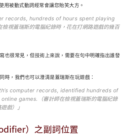
被動語態使用被動式動詞經常會讓您貽笑大方。
r records, hundreds of hours spent playing
ntified（在檢視蓋瑞斯的電腦紀錄時，花在打網路遊戲的幾百
寫也很常見，但技術上來說，需要在句中明確指出誰發
同時，我們也可以澄清是蓋瑞斯在玩遊戲：
h’s computer records, identified hundreds of
playing online games.（審計師在檢視蓋瑞斯的電腦紀錄
路遊戲）」
odifier）之副詞位置