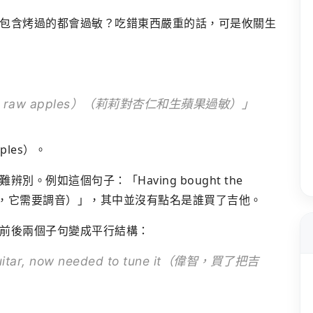
包含烤過的都會過敏？吃錯東西嚴重的話，可是攸關生
nds and raw apples）（莉莉對杏仁和生蘋果過敏）」
les）。
。例如這個句子：「Having bought the
ng（買了吉他後，它需要調音）」，其中並沒有點名是誰買了吉他。
前後兩個子句變成平行結構：
 guitar, now needed to tune it（偉智，買了把吉