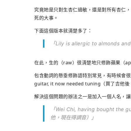
究竟她是只對生杏仁過敏，還是對所有杏仁，
死的大事。
下面這個版本就清楚多了：
「Lily is allergic to almo
在此，生的（raw）很清楚地只修飾蘋果（app
包含動詞的懸垂修飾語特別常見，有時候會很難辨別
guitar, it now needed tuni
解決這個問題的辦法之一是加入一個人名，讓
「Wei Chi, having bought the
他，現在得調音）」