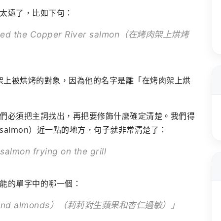
太遠了，比如下句：
smelled the Copper River salmon（在烤肉架上烘烤
肉架上被烘烤的對象，因為他的名字是離「在烤肉架上烘
們必須把主詞找出，再把要修飾什麼確定清楚。我們得
almon）近一點的地方，句子就非常清楚了：
almon frying on the grill
能的單字中的哪一個：
apples and almonds）（莉莉對生蘋果和杏仁過敏）」