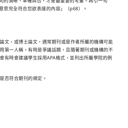
各句的清晰、準確與否，才是最重要的考量。再引一句
意思完全符合您欲表達的內容」（p68）。
論文，或博士論文，通常期刊或是作者所屬的機構可能
用第一人稱，有時是爭議話題，且隨著期刊或機構的不
會有時會建議學生採用APA格式，並列出所屬學院的例
是否符合期刊的規定。