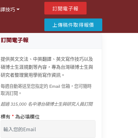
訂閱電子報
翻譯技巧
上傳稿件取得報價
訂閱電子報
提供英文文法、中英翻譯、英文寫作技巧以及
碩博士生涯規劃等內容，專為台灣碩博士生與
研究者整理實用學術寫作資訊。
每週自動寄送至您指定的 Email 信箱，您可隨時
取消訂閱。
超過 315,000 名中港台碩博士生與研究人員訂閱
標有
*
為必填欄位