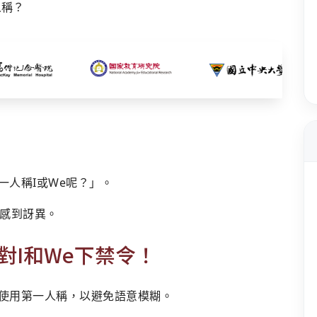
一人稱I或We呢？」。
感到訝異。
對I和We下禁令！
使用第一人稱，以避免語意模糊。