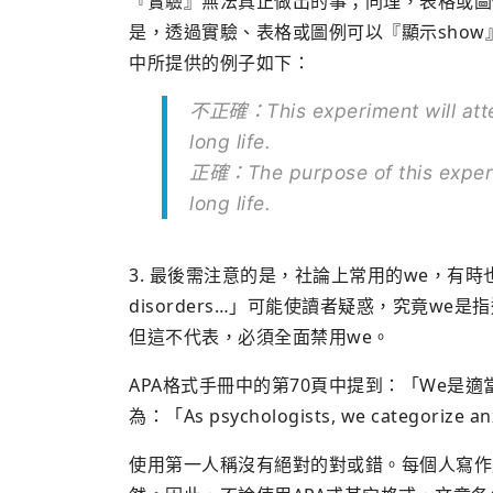
『實驗』無法真正做出的事；同理，表格或圖例
是，透過實驗、表格或圖例可以『顯示show』或
中所提供的例子如下：
不正確：This experiment will attem
long life.
正確：The purpose of this experim
long life.
3. 最後需注意的是，社論上常用的we，有時也可能讓
disorders…」可能使讀者疑惑，究竟w
但這不代表，必須全面禁用we。
APA格式手冊中的第70頁中提到：「We是
為：「As psychologists, we categorize an
使用第一人稱沒有絕對的對或錯。每個人寫作