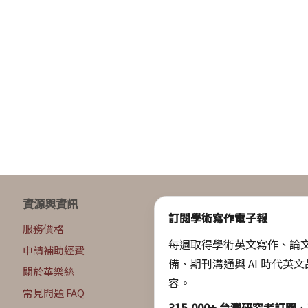
資源與資訊
訂閱學術寫作電子報
服務價格
每週取得學術英文寫作、論
申請補助經費
備、期刊溝通與 AI 時代英
關於華樂絲
容。
常見問題 FAQ
315,000+ 台灣研究者訂閱
，