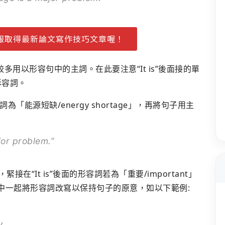
報取得最新論文寫作技巧文章喔！
較多用以形容句中的主詞。在此要注意“It is”後面接的單
形容詞。
能源短缺/energy shortage」，再將句子用主
jor problem.”
緊接在“It is”後面的形容詞若為「重要/important」
過程中一起將形容詞改寫以保持句子的原意，如以下範例:
y.