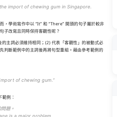
 the import of chewing gum in Singapore.
寫作中以 “It” 和 “There” 開頭的句子屬於較非
句子改寫且同時保持客觀性呢？
後的主詞必須維持相同；(2) 代表「客觀性」的被動式必
先判斷範例中的主詞後再將句型重組。藉由參考範例的
 import of chewing gum.”
以下範例：
的問題。
age is a major problem.