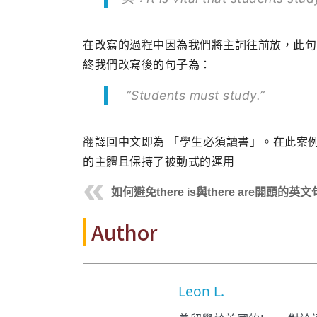
在改寫的過程中因為我們將主詞往前放，此句中的「
終我們改寫後的句子為：
“Students must study.”
翻譯回中文即為 「學生必須讀書」。在此案
的主體且保持了被動式的運用
如何避免there is與there are開頭的英
Author
Leon L.