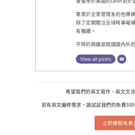
曾留學於美國的Leon對
畢業於企業管理系的他專
除了定期關注全球時事報
有獨鍾。
平時的興趣是閱讀國內外
View all posts
希望我們的英文寫作、英文文
若有英文編修需求，請試試我們的免費30
立即體驗免費