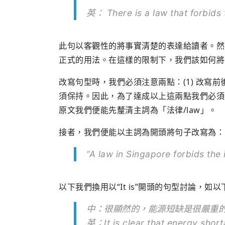
英： There is a law that forbids
此句以客觀性的將事實清楚的表達給讀者。然而，學術
正式的用法。在這樣的限制下，我們該如何將
改寫句型時，我們必須注意兩點：(1) 改寫前
須保持。因此，為了達成以上這兩點我們必須
原文我們便能先釐清主詞為「法律/law」。
接者，我們便能以主詞為開頭將句子改寫為：
“A law in Singapore forbids the
以下我們換用以“It is”開頭的句型討論，如
中：很顯然的，能源短缺是很嚴重
英：It is clear that energy short