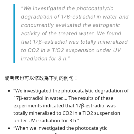
“We investigated the photocatalytic
degradation of 17β-estradiol in water and
concurrently evaluated the estrogenic
activity of the treated water. We found
that 17β-estradiol was totally mineralized
to CO2 in a TiO2 suspension under UV
irradiation for 3 h.”
或者您也可以修改為下列的例句：
“We investigated the photocatalytic degradation of
17β-estradiol in water…. The results of these
experiments indicated that 17β-estradiol was
totally mineralized to CO2 in a TiO2 suspension
under UV irradiation for 3 h.”
“When we investigated the photocatalytic