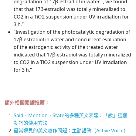
degradation of 17β-estradiol in water…, we found
that that 17β-estradiol was totally mineralized to
CO2 in a TiO2 suspension under UV irradiation for
3 h.”
“Investigation of the photocatalytic degradation of
17β-estradiol in water and concurrent evaluation
of the estrogenic activity of the treated water
indicated that 17β-estradiol was totally mineralized
to CO2 in a TiO2 suspension under UV irradiation
for 3 h.”
額外相關閱讀推薦：
Said、Mention、State的多種英文表達：「說」這個
動詞的使用方法
最常遇見的英文寫作問題：主動語態（Active Voice）