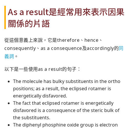
As a result是經常用來表示因果
關係的片語
從這個意義上來說，它是therefore、hence、
consequently、as a consequence及accordingly的
同
義詞
。
以下是一些使用as a result的句子：
The molecule has bulky substituents in the ortho
positions; as a result, the eclipsed rotamer is
energetically disfavored.
The fact that eclipsed rotamer is energetically
disfavored is a consequence of the steric bulk of
the substituents.
The diphenyl phosphine oxide group is electron