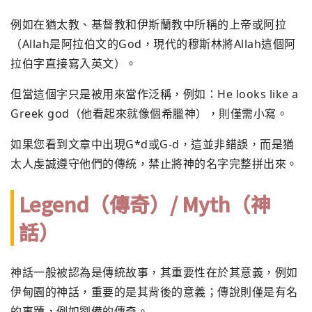
例如在猶太教、基督教和伊斯蘭教中所稱的上帝或阿拉
（Allah是阿拉伯文的God，現代的穆斯林將Allah這個阿
拉伯字直接寫入英文）。
但當這個字只是被用來當作泛稱，例如：He looks like a
Greek god（他看起來就像個希臘神），則僅需小寫。
如果您看到文章中出現G*d或G-d，這並非錯誤，而是猶
太人虔誠遵守他們的傳統，禁止將神的名字完整拼出來。
Legend（傳奇）/ Myth（神
話）
神話一般被認為是傳統故事，其重要性在於其意義，例如
伊甸園的神話，重要的是其背後的意義；傳說則僅是有名
的事蹟，例如劉備的傳奇。