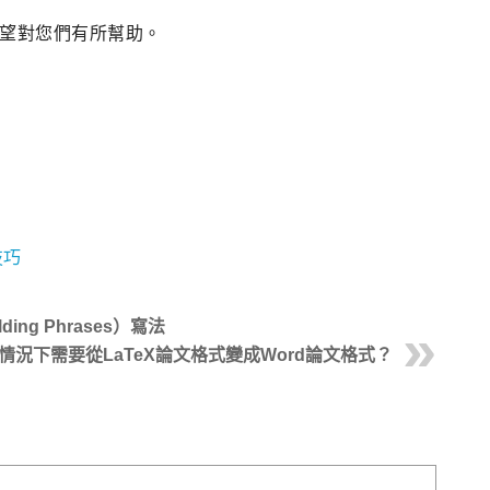
望對您們有所幫助。
技巧
ng Phrases）寫法
情況下需要從LaTeX論文格式變成Word論文格式？