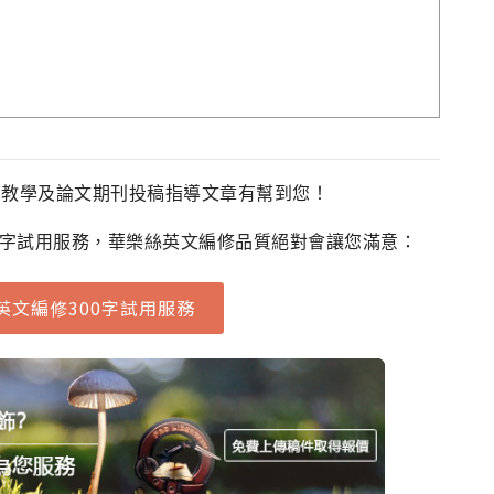
法教學及論文期刊投稿指導文章有幫到您！
0字試用服務，華樂絲英文編修品質絕對會讓您滿意：
英文編修300字試用服務