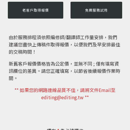
老客戶取得報價
免費服務試用
由於服務排程須依照編修師/翻譯師工作量安排，我們
建議您盡快上傳稿件取得報價，以便我們及早安排最佳
的交稿時間！
新舊客戶報價價格皆為公定價，並無不同 ; 僅有填寫資
訊欄位的差異。請您正確填寫，以節省後續報價作業時
間。
** 如果您的網路連線品質不佳，請將文件Email至
editing@editing.tw **