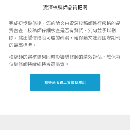
資深校稿師品質把關
完成初步編修後，您的論文由資深校稿師進行嚴格的品
質審查。校稿師仔細檢查是否有贅詞、冗句並予以刪
除，挑出編修階段可能的疏漏，確保論文達到國際期刊
的最高標準。
校稿師的審核結果同時影響編修師的績效評估，確保每
位編修師持續維持最高品質。
華樂絲服務品質管制解說