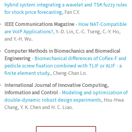
hybrid system integrating a wavelet and TSK fuzzy rules
for stock price forecasting
, Fan C.Y.
IEEE Communications Magazine
-
How NAT-Compatible
are VoIP Applications?
, Y.-D. Lin, C.-C. Tseng, C.-Y. Ho,
and Y.-H. Wu.
Computer Methods in Biomechanics and Biomedical
Engineering
-
Biomechanical differences of Coflex-F and
pedicle screw fixation combined with TLIF or ALIF - a
finite element study.
, Cheng-Chan Lo.
International Journal of Innovative Computing,
Information and Control
-
Modeling and optimization of
double-dynamic robust design experiments
, Hsu-Hwa
Chang, Y. K. Chen and H. C. Liao.