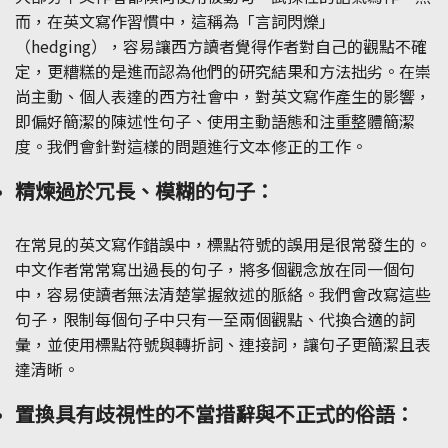
而，在英文寫作習慣中，這稱為「言詞閃爍」
（hedging），容易讓西方讀者覺得作者對自己的觀點不確
定，更糟糕的是進而認為他們的研究結果和方法拙劣。在崇
尚主動、個人表達的西方社會中，對英文寫作產生的影響，
即偏好簡潔的陳述性句子、使用主動語態和注重整體簡潔
度。我們會針對這樣的問題進行文本修正的工作。
精煉過於冗長、模糊的句子：
在常見的英文寫作錯誤中，標點符號的誤用是很常發生的。
中文作者常常寫出過長的句子，將多個觀念放在同一個句
中，容易使讀者無法清楚掌握敘述的脈絡。我們會改寫這些
句子，限制每個句子中只有一至兩個觀點、代換合適的詞
彙，並使用標點符號與轉折詞、連接詞，讓句子更簡潔且表
達清晰。
置換具有歧視性的不當措辭與不正式的俗語：