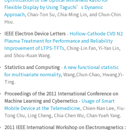
Flexible Display by Using Taguchi’s Dynamic
Approach
, Chao-Ton Su, Chia-Ming Lin, and Chun-Chin
Hsu.
IEEE Electron Device Letters
-
Hollow-Cathode CVD N2
Plasma Treatment for Performance and Reliability
Improvement of LTPS-TFTs
, Ching-Lin Fan, Yi-Yan Lin,
and Shou-Kuan Wang.
Statistics and Computing
-
A new functional statistic
for multivariate normality
, Wang,Chun-Chao, Hwang,Yi-
Ting.
Proceedings of the 2011 International Conference on
Machine Learning and Cybernetics
-
Usage of Smart
Mobile Device at the Telemedicine
, Chien-Nan Lee, Yiu-
Tong Chu, Ling Cheng, Chia-Chen Wu, Chan-Yueh Yang.
2011 IEEE International Workshop on Electromagnetics :