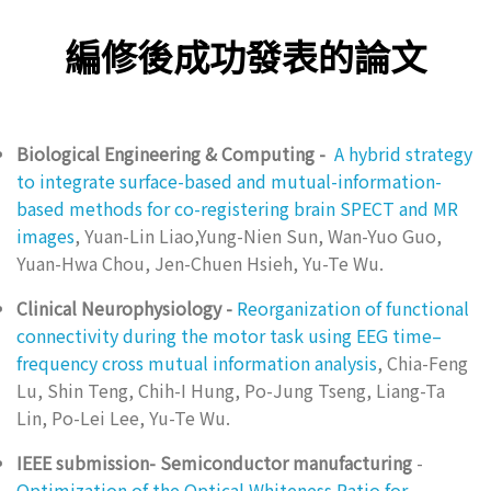
編修後成功發表的論文
Biological Engineering & Computing -
A hybrid strategy
to integrate surface-based and mutual-information-
based methods for co-registering brain SPECT and MR
images
, Yuan-Lin Liao,Yung-Nien Sun, Wan-Yuo Guo,
Yuan-Hwa Chou, Jen-Chuen Hsieh, Yu-Te Wu.
Clinical Neurophysiology -
Reorganization of functional
connectivity during the motor task using EEG time–
frequency cross mutual information analysis
, Chia-Feng
Lu, Shin Teng, Chih-I Hung, Po-Jung Tseng, Liang-Ta
Lin, Po-Lei Lee, Yu-Te Wu.
IEEE submission- Semiconductor manufacturing
-
Optimization of the Optical Whiteness Ratio for