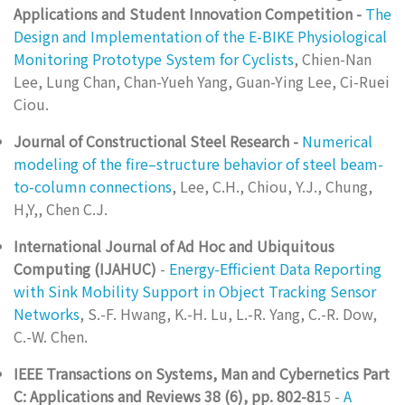
Applications and Student Innovation Competition -
The
Design and Implementation of the E-BIKE Physiological
Monitoring Prototype System for Cyclists
, Chien-Nan
Lee, Lung Chan, Chan-Yueh Yang, Guan-Ying Lee, Ci-Ruei
Ciou.
Journal of Constructional Steel Research -
Numerical
modeling of the fire–structure behavior of steel beam-
to-column connections
, Lee, C.H., Chiou, Y.J., Chung,
H,Y,, Chen C.J.
International Journal of Ad Hoc and Ubiquitous
Computing (IJAHUC)
-
Energy-Efficient Data Reporting
with Sink Mobility Support in Object Tracking Sensor
Networks
, S.-F. Hwang, K.-H. Lu, L.-R. Yang, C.-R. Dow,
C.-W. Chen.
IEEE Transactions on Systems, Man and Cybernetics Part
C: Applications and Reviews 38 (6), pp. 802-81
5 -
A