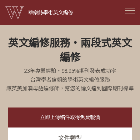
華樂絲學術英文編修
英文編修服務·兩段式英文
編修
23年專業經驗・98.95%期刊發表成功率
台灣學者信賴的學術英文編修服務
讓英美加澳母語編修師，幫您的論文達到國際期刊標準
立即上傳稿件取得免費報價
文件類型