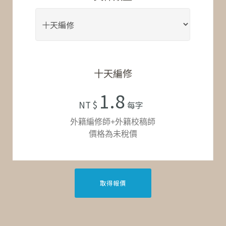
十天編修
1.8
NT $
每字
外籍編修師+外籍校稿師
價格為未稅價
取得報價