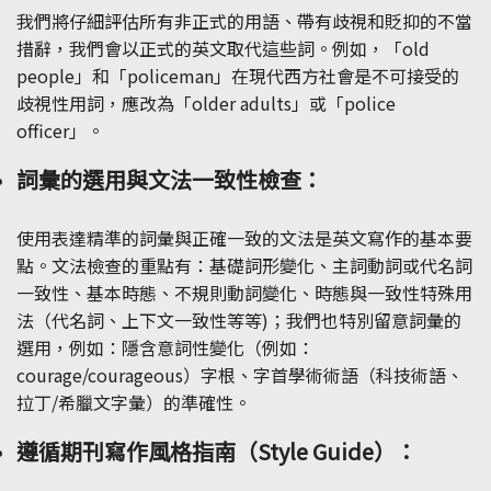
我們將仔細評估所有非正式的用語、帶有歧視和貶抑的不當
措辭，我們會以正式的英文取代這些詞。例如，「old
people」和「policeman」在現代西方社會是不可接受的
歧視性用詞，應改為「older adults」或「police
officer」。
詞彙的選用與文法一致性檢查：
使用表達精準的詞彙與正確一致的文法是英文寫作的基本要
點。文法檢查的重點有：基礎詞形變化、主詞動詞或代名詞
一致性、基本時態、不規則動詞變化、時態與一致性特殊用
法（代名詞、上下文一致性等等)；我們也特別留意詞彙的
選用，例如：隱含意詞性變化（例如：
courage/courageous）字根、字首學術術語（科技術語、
拉丁/希臘文字彙）的準確性。
遵循期刊寫作風格指南（Style Guide）：